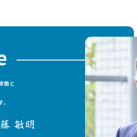
e
稼働と
す。