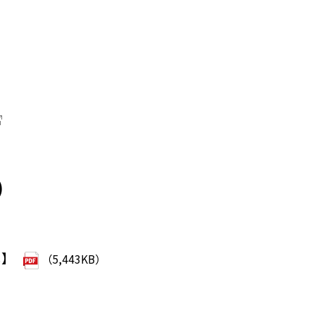
）
）
し】
（5,443KB）
）