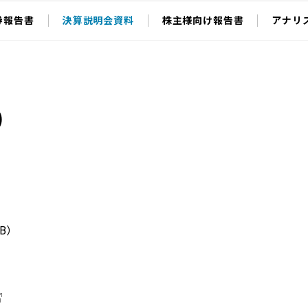
券報告書
決算説明会資料
株主様向け報告書
アナリ
）
KB）
）