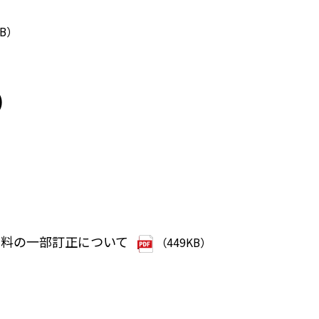
KB）
）
資料の一部訂正について
（449KB）