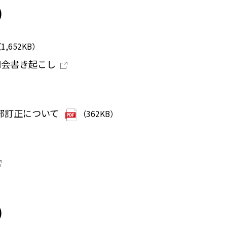
）
1,652KB）
明会書き起こし
一部訂正について
（362KB）
）
）