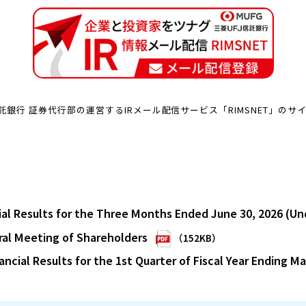
託銀行 証券代行部の運営するIRメール配信サービス「RIMSNET」のサ
al Results for the Three Months Ended June 30, 2026 (U
ral Meeting of Shareholders
（152KB）
ncial Results for the 1st Quarter of Fiscal Year Ending Ma