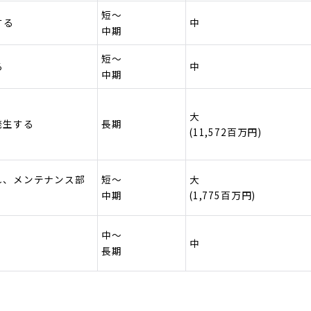
短～
する
中
中期
短～
る
中
中期
大
発生する
長期
(11,572百万円)
れ、メンテナンス部
短～
大
中期
(1,775百万円)
中～
中
長期