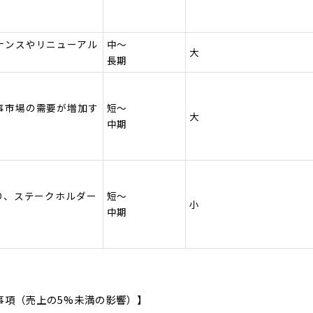
ナンスやリニューアル
中～
大
長期
事市場の需要が増加す
短～
大
中期
り、ステークホルダー
短～
小
中期
事項（売上の5%未満の影響）】