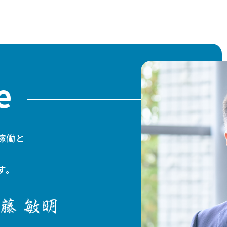
e
稼働と
す。